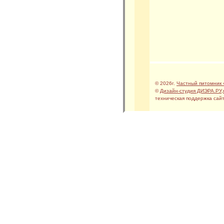
© 2026г.
Частный питомник 
©
Дизайн-студия ДИЭРА.РУ
,
техническая поддержка сайт