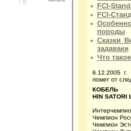
Контакты
FCI-Standa
FCI-Станд
Oсобенно
породы
Сказки В
задаваки
Что такое
6.12.2005 г.
помет от сл
КОБЕЛЬ
HIN SATORI
Интерчемпи
Чемпион Рос
Чемпион Эст