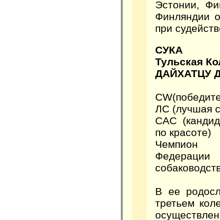
Эстонии, Фи
Финляндии о
при судейств
СУКА
Тульская Ко
ДАЙХАТЦУ 
CW(победите
ЛС (лучшая с
САС (канди
по красоте)
Чемпион 
Федераци
собаководств
В ее родос
третьем кол
осуществлен