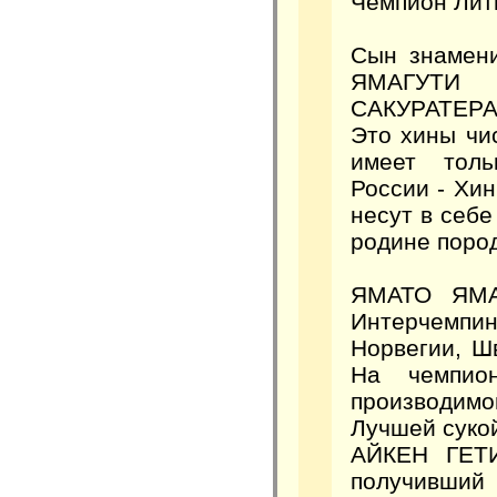
Чемпион Лит
Сын знамен
ЯМАГУТИ
САКУРАТЕРА
Это хины чис
имеет тол
России - Хин
несут в себе
родине поро
ЯМАТО ЯМАГ
Интерчемпи
Норвегии, Ш
На чемпио
производим
Лучшей суко
АЙКЕН ГЕТИ
получивший