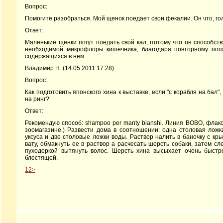
Вопрос:
Помогите разобраться. Мой щенок поедает свои фекалии. Он что, г
Ответ:
Маленькие щенки погут поедать свой кал, потому что он способс
необходимой микрофлоры кишечника, благодаря повторному поп
содержащихся в нем.
Владимир Н.
(14.05.2011 17:28)
Вопрос:
Как подготовить японского хина к выставке, если "с корабля на бал",
на ринг?
Ответ:
Рекомендую способ: shampoo per manty bianshi. Линия BOBO, флако
зоомагазине.) Развести дома в соотношении: одна столовая ложк
уксуса и две столовые ложки воды. Раствор налить в баночку с кр
вату, обмакнуть ее в раствор а расчесать шерсть собаки, затем с
пуходеркой вытянуть волос. Шерсть хина высыхает очень быстр
блестящей.
1
2
>