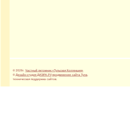
© 2026г.
Частный питомник «Тульская Коллекция»
©
Дизайн-студия ДИЭРА.РУ
,
продвижение сайтa Тула
,
техническая поддержка сайтов.