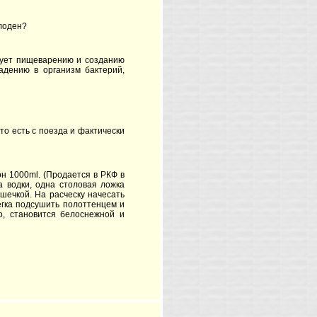
олоден?
твует пищеварению и созданию
адению в организм бактерий,
 то есть с поезда и фактически
н 1000ml. (Продается в РКФ в
а водки, одна столовая ложка
ышечкой. На расческу начесать
легка подсушить полоттенцем и
о, становится белоснежной и